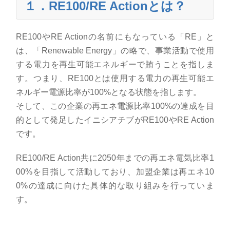
１．
RE100/RE Action
とは？
RE100や
RE Action
の名前にもなっている「
RE
」と
は、「
Renewable Energy
」の略で、事業活動で使用
する電力を再生可能エネルギーで賄うことを指しま
す。つまり、
RE100
とは使用する電力の再生可能エ
ネルギー電源比率が
100%
となる状態を指します。
そして、この企業の再エネ電源比率
100%
の達成を目
的として発足したイニシアチブが
RE100
や
RE Action
です。
RE100/RE Action共に
2050
年までの再エネ電気比率
1
00%
を目指して活動しており、加盟企業は再エネ
10
0%
の達成に向けた具体的な取り組みを行っていま
す。