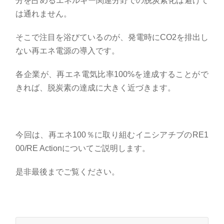
分を占めるエネルギー関連分野での脱炭素化は避けて
は通れません。
そこで注目を浴びているのが、発電時に
CO2
を排出し
ない再エネ電源の導入です。
各企業が、再エネ電気比率
100%
を達成することがで
きれば、脱炭素の達成に大きく近づきます。
今回は、再エネ
100
％に取り組むイニシアチブの
RE1
00/RE Action
についてご説明します。
是非最後までご覧ください。