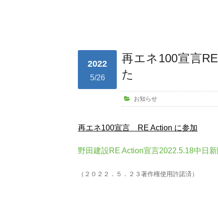
再エネ100宣言RE
2022
た
5/26
お知らせ
再エネ
100
宣言
RE Action
に参加
野田建設RE Action宣言2022.5.18中
（２０２２．５．２３著作権使用許諾済）